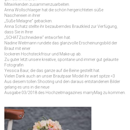
Mitwirkenden zusammenzuarbeiten.
Anna Wollschlaeger hat die schön hergerichteten süße
Naschereien in ihrer
„Süße Melagne“ gebacken.
Anna Schatz stellte ihr bezauberndes Brautkleid zur Verfügung,
dass Sie in Ihrer
„SCHATZschneiderei“ entworfen hat.
Nadine Weitmann rundete das glanzvolle Erscheinungsbild der
Braut mit einer
lockeren Hochsteckfrisur und Make-up ab.
Zu guter letzt unsere kreative, spontane und immer gut gelaunte
Fotografin
Yessica Baur, die das ganze auf die Beine gestellt hat.
Vielen Dank auch an unser Brautpaar Model ihr wart spitze <3
Aus diesem tollen Shooting und den daraus entstandenen Bilder
gelang es uns in die neue
Ausgabe 03/2018 des Hochzeitmagazines marryMag zu kommen.