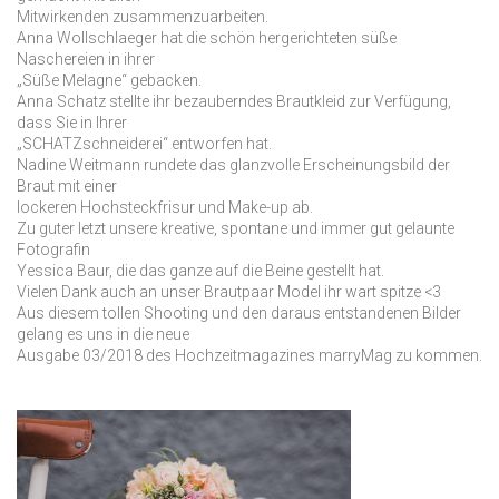
Mitwirkenden zusammenzuarbeiten.
Anna Wollschlaeger hat die schön hergerichteten süße
Naschereien in ihrer
„Süße Melagne“ gebacken.
Anna Schatz stellte ihr bezauberndes Brautkleid zur Verfügung,
dass Sie in Ihrer
„SCHATZschneiderei“ entworfen hat.
Nadine Weitmann rundete das glanzvolle Erscheinungsbild der
Braut mit einer
lockeren Hochsteckfrisur und Make-up ab.
Zu guter letzt unsere kreative, spontane und immer gut gelaunte
Fotografin
Yessica Baur, die das ganze auf die Beine gestellt hat.
Vielen Dank auch an unser Brautpaar Model ihr wart spitze <3
Aus diesem tollen Shooting und den daraus entstandenen Bilder
gelang es uns in die neue
Ausgabe 03/2018 des Hochzeitmagazines marryMag zu kommen.