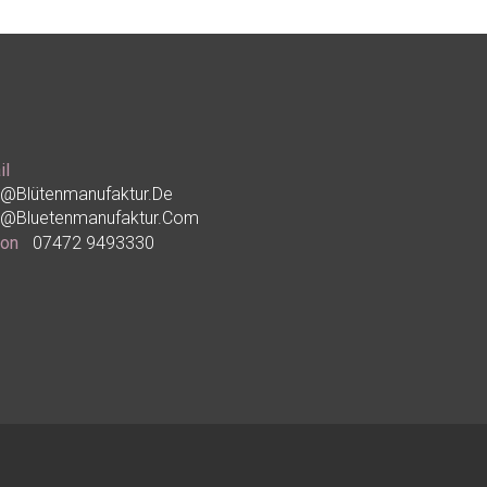
il
o@blütenmanufaktur.de
o@bluetenmanufaktur.com
fon
07472 9493330