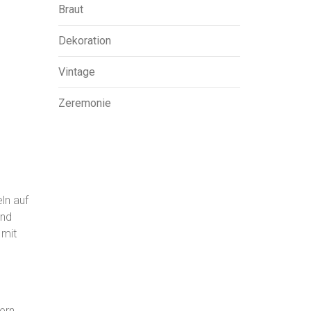
Braut
Dekoration
Vintage
Zeremonie
ln auf
end
 mit
ern.