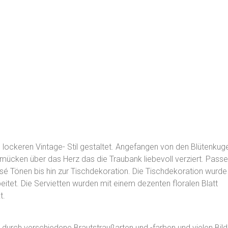
ckeren Vintage- Stil gestaltet. Angefangen von den Blütenkuge
mücken über das Herz das die Traubank liebevoll verziert. Pass
osé Tönen bis hin zur Tischdekoration. Die Tischdekoration wurde
itet. Die Servietten wurden mit einem dezenten floralen Blatt
t.
durch verschiedene Brautstraußarten und -farben und vielen Bild