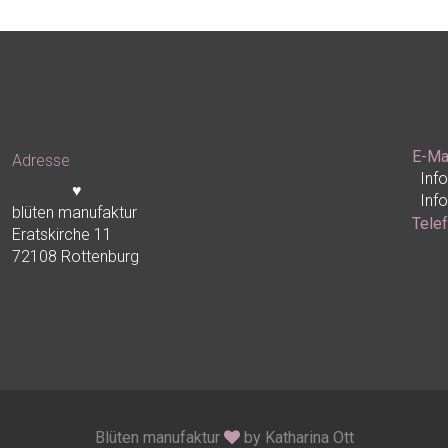
E-Ma
Adresse
Inf
♥
Inf
blüten manufaktur
Tele
Eratskirche 11
72108 Rottenburg
Blüten manufaktur
by Katharina Ott