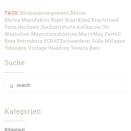
TAGS:
Blumenarrangement
Blüten
Blüten Manufaktur
Braut
Brautkleid
Brautstrauß
Fotos
Hochzeit
Hochzeitstorte
Katharina Ott
Magnolien
Magnolienshooting
MarryMag
Pastell
Rosa
Rottenburg
SCHATZschneiderei
Süße Melagne
Tübingen
Vintage
Wedding
Yessica Baur
Suche
Kategorien
Allgemein