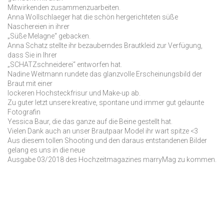
Mitwirkenden zusammenzuarbeiten.
Anna Wollschlaeger hat die schön hergerichteten süße
Naschereien in ihrer
„Süße Melagne“ gebacken.
Anna Schatz stellte ihr bezauberndes Brautkleid zur Verfügung,
dass Sie in Ihrer
„SCHATZschneiderei“ entworfen hat.
Nadine Weitmann rundete das glanzvolle Erscheinungsbild der
Braut mit einer
lockeren Hochsteckfrisur und Make-up ab.
Zu guter letzt unsere kreative, spontane und immer gut gelaunte
Fotografin
Yessica Baur, die das ganze auf die Beine gestellt hat.
Vielen Dank auch an unser Brautpaar Model ihr wart spitze <3
Aus diesem tollen Shooting und den daraus entstandenen Bilder
gelang es uns in die neue
Ausgabe 03/2018 des Hochzeitmagazines marryMag zu kommen.