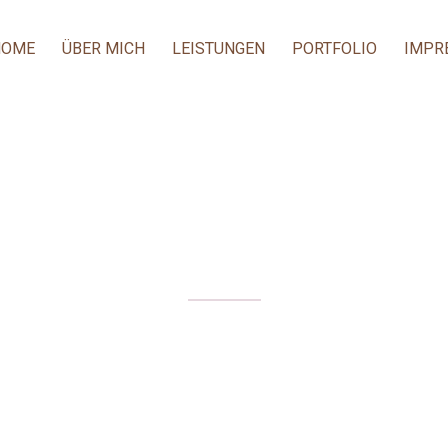
HOME
ÜBER MICH
LEISTUNGEN
PORTFOLIO
IMPR
: <SPAN>JUNI 2018<