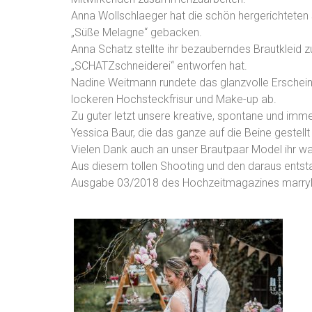
Anna Wollschlaeger hat die schön hergerichteten 
„Süße Melagne“ gebacken.
Anna Schatz stellte ihr bezauberndes Brautkleid zu
„SCHATZschneiderei“ entworfen hat.
Nadine Weitmann rundete das glanzvolle Erscheinu
lockeren Hochsteckfrisur und Make-up ab.
Zu guter letzt unsere kreative, spontane und imme
Yessica Baur, die das ganze auf die Beine gestellt 
Vielen Dank auch an unser Brautpaar Model ihr wa
Aus diesem tollen Shooting und den daraus entsta
Ausgabe 03/2018 des Hochzeitmagazines marr