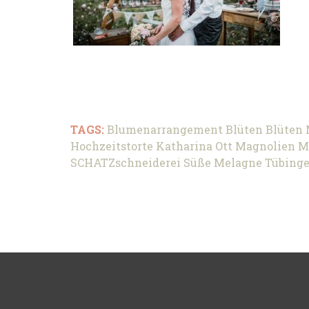
TAGS:
Blumenarrangement
Blüten
Blüten
Hochzeitstorte
Katharina Ott
Magnolien
M
SCHATZschneiderei
Süße Melagne
Tübing