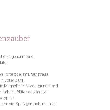
enzauber
ehölze genannt wird,
lüte.
hten Torte oder im Brautstrauß-
in voller Blüte.
 die Magnolie im Vordergrund stand.
ellfarbene Blüten gewählt wie
kalyptus.
t sehr viel Spaß gemacht mit allen