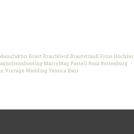
 Manufaktur
Braut
Brautkleid
Brautstrauß
Fotos
Hochzei
agnolienshooting
MarryMag
Pastell
Rosa
Rottenburg
en
Vintage
Wedding
Yessica Baur