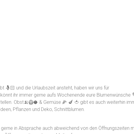
t 🤱🏻 und die Urlaubszeit ansteht, haben wir uns für
 könnt ihr immer gerne aufs Wochenende eure Blumenwünsche 
ellen. Obst🍌🥝🥥 & Gemüse 🌽 🍆 🍅 gibt es auch weiterhin im
een, Pflanzen und Deko, Schnittblumen.
ir gerne in Absprache auch abweichend von den Öffnungszeiten 