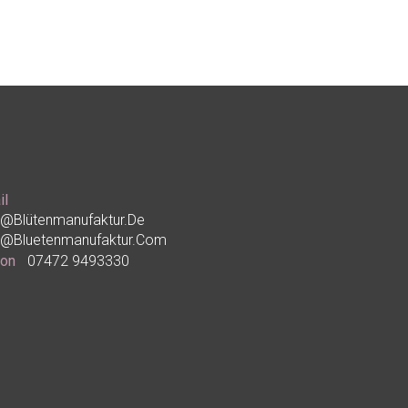
il
o@blütenmanufaktur.de
o@bluetenmanufaktur.com
fon
07472 9493330