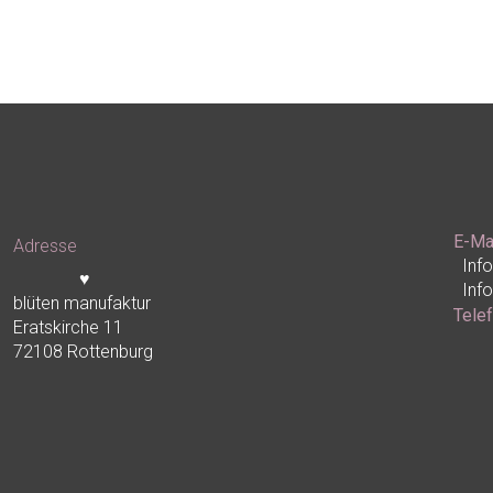
E-Ma
Adresse
Inf
♥
Inf
blüten manufaktur
Tele
Eratskirche 11
72108 Rottenburg