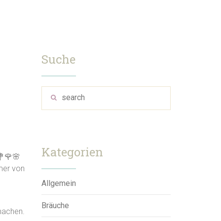
Suche
Kategorien
💐🌹🌸
mer von
Allgemein
Bräuche
machen.