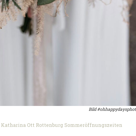
Bild #ohhappydayspho
Katharina
Ott
Rottenburg
Sommeröffnungszeiten