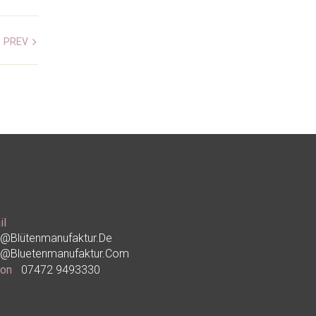
PREV
il
o@blütenmanufaktur.de
o@bluetenmanufaktur.com
fon
07472 9493330