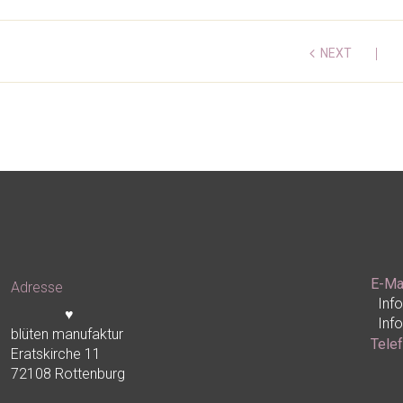
NEXT
E-Ma
Adresse
Inf
♥
Inf
blüten manufaktur
Tele
Eratskirche 11
72108 Rottenburg